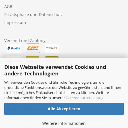
AGB
Privatsphäse und Datenschutz
Impressum
Versand und Zahlung
Diese Webseite verwendet Cookies und
andere Technologien
Kontakt
Wir verwenden Cookies und ähnliche Technologien, um die
BambiniWelt24
ordentliche Funktionsweise der Website zu gewährleisten, und Ihnen
Rafael Kruczek-Küppers
ein bestmögliches Einkaufserlebnis bieten zu können. Weitere
Nollesweg 10, 41372 Niederkrüchten
Informationen finden Sie in unserer
Datenschutzerklärung
.
Telefon: 02163/5757838
E-Mail: info@bambiniwelt24.de
Alle Akzeptieren
Weitere Informationen
© 2022 BambiniWelt24.de - Alle Rechte vorbehalten.