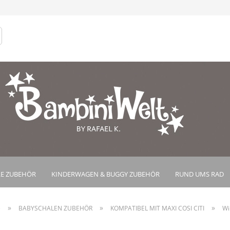
Lieferland
Konto e
Passwo
E ZUBEHÖR
KINDERWAGEN & BUGGY ZUBEHÖR
RUND UMS RAD
»
»
»
e
BABYSCHALEN ZUBEHÖR
KOMPATIBEL MIT MAXI COSI CITI
Wi