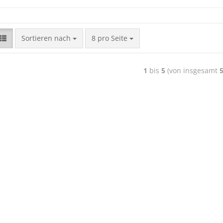
Sortieren nach
8 pro Seite
1
bis
5
(von insgesamt