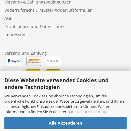
Versand- & Zahlungsbedingungen
Widerrufsrecht & Muster-Widerrufsformular
AGB
Privatsphäse und Datenschutz
Impressum
Versand und Zahlung
Diese Webseite verwendet Cookies und
andere Technologien
Kontakt
Wir verwenden Cookies und ähnliche Technologien, um die
BambiniWelt24
ordentliche Funktionsweise der Website zu gewährleisten, und Ihnen
Rafael Kruczek-Küppers
ein bestmögliches Einkaufserlebnis bieten zu können. Weitere
Nollesweg 10, 41372 Niederkrüchten
Informationen finden Sie in unserer
Datenschutzerklärung
.
Telefon: 02163/5757838
E-Mail: info@bambiniwelt24.de
Alle Akzeptieren