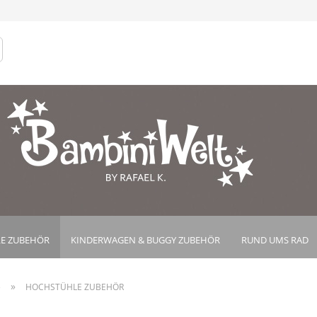
Lieferland
Konto e
Passwo
E ZUBEHÖR
KINDERWAGEN & BUGGY ZUBEHÖR
RUND UMS RAD
»
e
HOCHSTÜHLE ZUBEHÖR