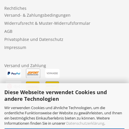
Rechtliches
Versand- & Zahlungsbedingungen
Widerrufsrecht & Muster-Widerrufsformular
AGB
Privatsphäse und Datenschutz
Impressum
Versand und Zahlung
Diese Webseite verwendet Cookies und
andere Technologien
Kontakt
Wir verwenden Cookies und ähnliche Technologien, um die
BambiniWelt24
ordentliche Funktionsweise der Website zu gewährleisten, und Ihnen
Rafael Kruczek-Küppers
ein bestmögliches Einkaufserlebnis bieten zu können. Weitere
Nollesweg 10, 41372 Niederkrüchten
Informationen finden Sie in unserer
Datenschutzerklärung
.
Telefon: 02163/5757838