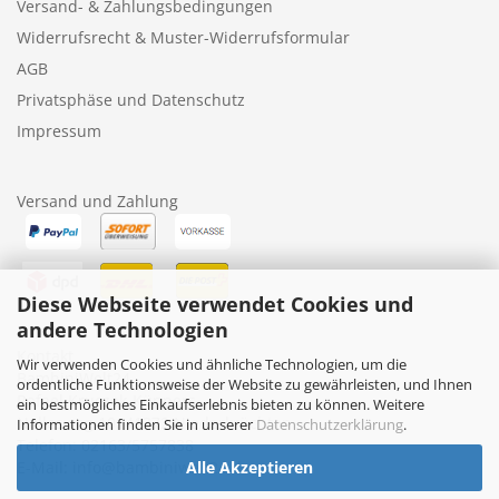
Versand- & Zahlungsbedingungen
Widerrufsrecht & Muster-Widerrufsformular
AGB
Privatsphäse und Datenschutz
Impressum
Versand und Zahlung
Diese Webseite verwendet Cookies und
andere Technologien
Kontakt
Wir verwenden Cookies und ähnliche Technologien, um die
BambiniWelt24
ordentliche Funktionsweise der Website zu gewährleisten, und Ihnen
Rafael Kruczek-Küppers
ein bestmögliches Einkaufserlebnis bieten zu können. Weitere
Nollesweg 10, 41372 Niederkrüchten
Informationen finden Sie in unserer
Datenschutzerklärung
.
Telefon: 02163/5757838
E-Mail: info@bambiniwelt24.de
Alle Akzeptieren