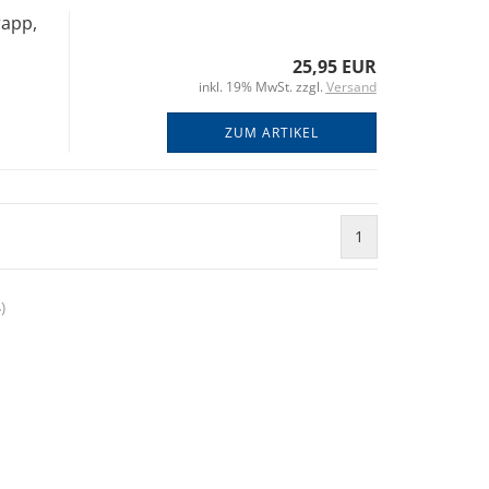
rapp,
25,95 EUR
inkl. 19% MwSt. zzgl.
Versand
ZUM ARTIKEL
1
4
)