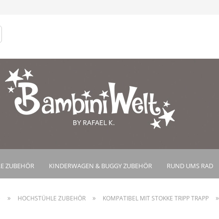
Lieferland
Konto e
Passwo
E ZUBEHÖR
KINDERWAGEN & BUGGY ZUBEHÖR
RUND UMS RAD
»
»
e
HOCHSTÜHLE ZUBEHÖR
KOMPATIBEL MIT STOKKE TRIPP TRAPP