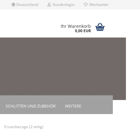
Deutschland
Kundenlogin
Merkzettel
Ihr Warenkorb
0,00 EUR
rstellen
rt vergessen?
SCHLITTEN UND ZUBEHÖR
WEITERE
»
Ersatzbezüge (2-teilig)