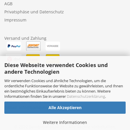
AGB
Privatsphäse und Datenschutz
Impressum
Versand und Zahlung
Diese Webseite verwendet Cookies und
andere Technologien
Kontakt
Wir verwenden Cookies und ähnliche Technologien, um die
BambiniWelt24
ordentliche Funktionsweise der Website zu gewährleisten, und Ihnen
Rafael Kruczek-Küppers
ein bestmögliches Einkaufserlebnis bieten zu können. Weitere
Nollesweg 10, 41372 Niederkrüchten
Informationen finden Sie in unserer
Datenschutzerklärung
.
Telefon: 02163/5757838
E-Mail: info@bambiniwelt24.de
Alle Akzeptieren
Weitere Informationen
© 2022 BambiniWelt24.de - Alle Rechte vorbehalten.