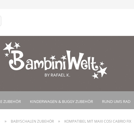
Lieferland
Konto e
Passwo
E ZUBEHÖR
KINDERWAGEN & BUGGY ZUBEHÖR
RUND UMS RAD
»
»
e
BABYSCHALEN ZUBEHÖR
KOMPATIBEL MIT MAXI COSI CABRIO FIX