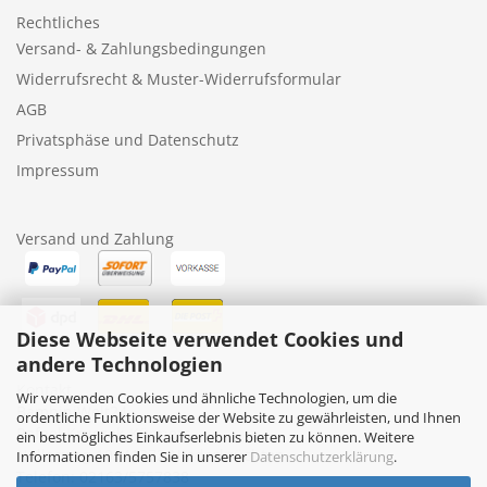
Rechtliches
Versand- & Zahlungsbedingungen
Widerrufsrecht & Muster-Widerrufsformular
AGB
Privatsphäse und Datenschutz
Impressum
Versand und Zahlung
Diese Webseite verwendet Cookies und
andere Technologien
Kontakt
Wir verwenden Cookies und ähnliche Technologien, um die
BambiniWelt24
ordentliche Funktionsweise der Website zu gewährleisten, und Ihnen
Rafael Kruczek-Küppers
ein bestmögliches Einkaufserlebnis bieten zu können. Weitere
Nollesweg 10, 41372 Niederkrüchten
Informationen finden Sie in unserer
Datenschutzerklärung
.
Telefon: 02163/5757838