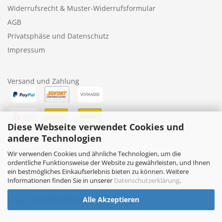
Widerrufsrecht & Muster-Widerrufsformular
AGB
Privatsphäse und Datenschutz
Impressum
Versand und Zahlung
Diese Webseite verwendet Cookies und
andere Technologien
Kontakt
Wir verwenden Cookies und ähnliche Technologien, um die
BambiniWelt24
ordentliche Funktionsweise der Website zu gewährleisten, und Ihnen
Rafael Kruczek-Küppers
ein bestmögliches Einkaufserlebnis bieten zu können. Weitere
Nollesweg 10, 41372 Niederkrüchten
Informationen finden Sie in unserer
Datenschutzerklärung
.
Telefon: 02163/5757838
E-Mail: info@bambiniwelt24.de
Alle Akzeptieren