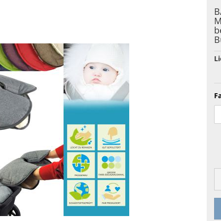
B
M
b
B
Li
F