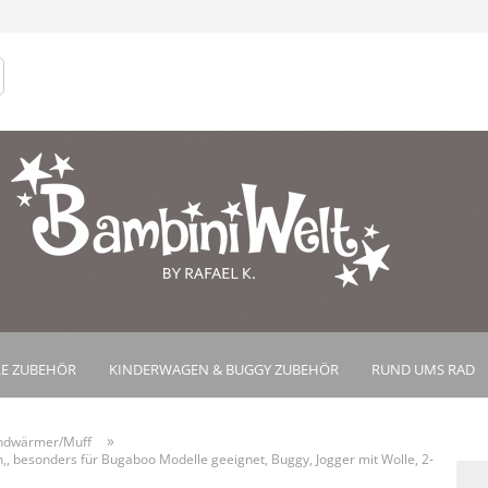
Lieferland
Konto e
Passwo
E ZUBEHÖR
KINDERWAGEN & BUGGY ZUBEHÖR
RUND UMS RAD
»
ndwärmer/Muff
besonders für Bugaboo Modelle geeignet, Buggy, Jogger mit Wolle, 2-