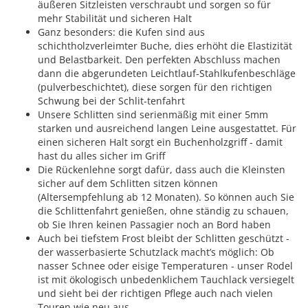
äußeren Sitzleisten verschraubt und sorgen so für
mehr Stabilität und sicheren Halt
Ganz besonders: die Kufen sind aus
schichtholzverleimter Buche, dies erhöht die Elastizität
und Belastbarkeit. Den perfekten Abschluss machen
dann die abgerundeten Leichtlauf-Stahlkufenbeschläge
(pulverbeschichtet), diese sorgen für den richtigen
Schwung bei der Schlit-tenfahrt
Unsere Schlitten sind serienmäßig mit einer 5mm
starken und ausreichend langen Leine ausgestattet. Für
einen sicheren Halt sorgt ein Buchenholzgriff - damit
hast du alles sicher im Griff
Die Rückenlehne sorgt dafür, dass auch die Kleinsten
sicher auf dem Schlitten sitzen können
(Altersempfehlung ab 12 Monaten). So können auch Sie
die Schlittenfahrt genießen, ohne ständig zu schauen,
ob Sie Ihren keinen Passagier noch an Bord haben
Auch bei tiefstem Frost bleibt der Schlitten geschützt -
der wasserbasierte Schutzlack macht’s möglich: Ob
nasser Schnee oder eisige Temperaturen - unser Rodel
ist mit ökologisch unbedenklichem Tauchlack versiegelt
und sieht bei der richtigen Pflege auch nach vielen
Touren wie neu aus